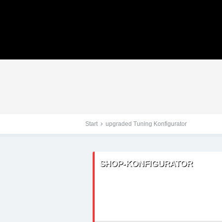
Tuningteile: Lancia upg
Kraftstoffoptimierung,
Start
upgraded Tuning Konfigurator
SHOP-KONFIGURATOR