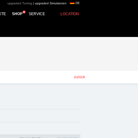
DE
upgraded Tuning
|
upgraded Simulatoren
- Chiptuning,
KTE
SHOP
SERVICE
LOCATION
zurück