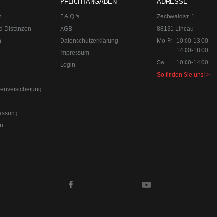
PFLICHTANGABEN
ADRESSE
n
F.A.Q.'s
Zechwaldstr. 1
d Distanzen
AGB
88131 Lindau
n
Datenschutzerklärung
Mo-Fr
10:00-13:00
14:00-18:00
Impressum
Sa
10:00-14:00
Login
So finden Sie uns! >
tenversicherung
0-18:00
Sa 10:00-14:00 Internet:
www.upgraded.de
assung
r Spezialist für Chiptuning, Kraftstoffoptimierungen, Felgen, Fahrwe
en