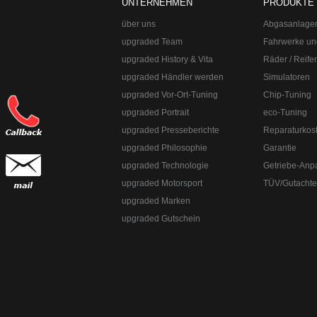
UNTERNEHMEN
PRODUKTE
über uns
Abgasanlage
upgraded Team
Fahrwerke un
upgraded History & Vita
Räder / Reife
upgraded Händler werden
Simulatoren
upgraded Vor-Ort-Tuning
Chip-Tuning
upgraded Portrait
eco-Tuning
upgraded Presseberichte
Reparaturkos
upgraded Automotive Group
Öffnungszeiten:
Mo-Fr 10:00-13:00, 14:0
upgraded Philosophie
Garantie
8382-3049491
upgraded Technologie
Getriebe-Anp
upgraded Automotive Group - das Original aus Lindau am Bodensee. De
Straße:
Lange Straße 51
Ort:
48529
Nordhorn
upgraded Motorsport
TÜV/Gutacht
upgraded Marken
upgraded Gutschein