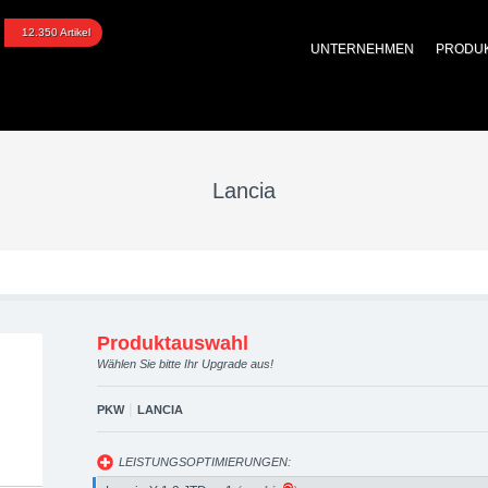
raded automotive group 
12.350 Artikel
UNTERNEHMEN
PRODU
 Performance Zubehör
Lancia
Produktauswahl
Wählen Sie bitte Ihr Upgrade aus!
|
PKW
LANCIA
LEISTUNGSOPTIMIERUNGEN: