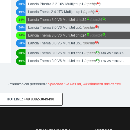
Lancia Phedra 2.2 16V Multijet up1
(up
chip
)
50%
Lancia Thesis 2.4 JTD Multijet up1
(up
chip
)
50%
Lancia Thema 3.0 V6 MultiJet chip
24
(chip
24
)
24%
Lancia Thema 3.0 V6 MultiJet up1
(up
chip
)
50%
Lancia Thema 3.0 V6 MultiJet chip
24
(chip
24
)
24%
Lancia Thema 3.0 V6 MultiJet up1
(up
chip
)
50%
Lancia Thema 3.0 V6 MultiJet eco1
(up
eco
)
50%
140 kW / 190 PS
Lancia Thema 3.0 V6 MultiJet eco1
(up
eco
)
50%
176 kW / 239 PS
Produkt nicht gefunden?
Sprechen Sie uns an, wir kümmern uns darum.
HOTLINE:
+49 8382-3049490