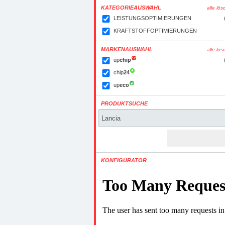
KATEGORIEAUSWAHL
alle lö
LEISTUNGSOPTIMIERUNGEN
KRAFTSTOFFOPTIMIERUNGEN
MARKENAUSWAHL
alle lö
up
chip
chip
24
up
eco
PRODUKTSUCHE
KONFIGURATOR